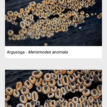
Argusöga -
Merismodes anomala