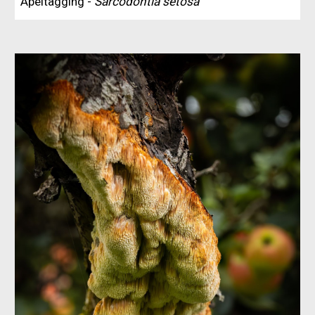
Apeltagging -
Sarcodontia setosa