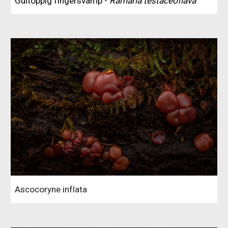
Gultoppig fingersvamp -
Ramaria testaceoflava
Ascocoryne inflata