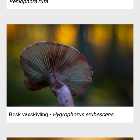
Peniophora rufa
Besk vaxskivling -
Hygrophorus erubescens